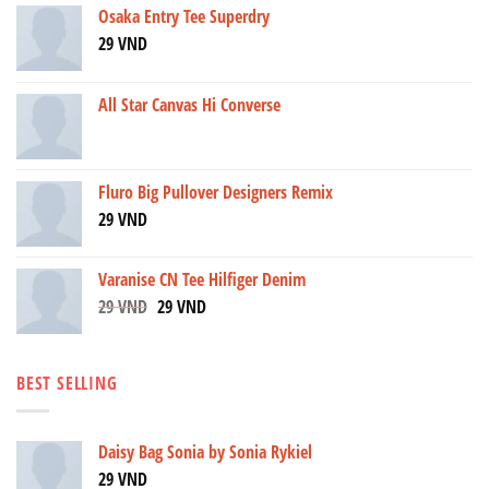
Osaka Entry Tee Superdry
29
VND
All Star Canvas Hi Converse
Fluro Big Pullover Designers Remix
29
VND
Varanise CN Tee Hilfiger Denim
29
VND
29
VND
BEST SELLING
Daisy Bag Sonia by Sonia Rykiel
29
VND