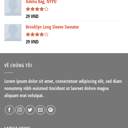
Adelia Bag, NYPD
sao
29
VND
Được
xếp hạng
4.00
5
Brooklyn Long Sleeve Sweater
sao
29
VND
Được
xếp hạng
4.00
5
sao
VỀ CHÚNG TÔI
Lorem ipsum dolor sit amet, consectetuer adipiscing elit, sed diam
nonummy nibh euismod tincidunt ut laoreet dolore magna
aliquam erat volutpat.