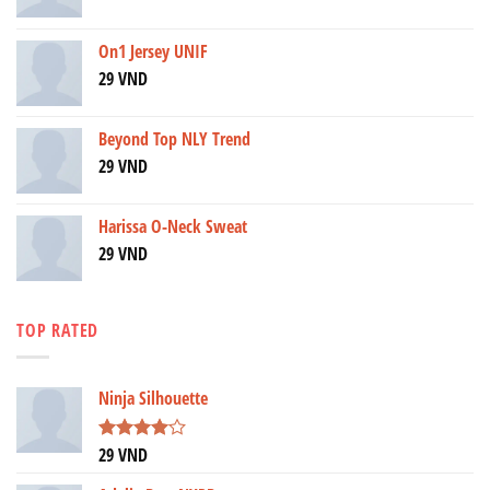
On1 Jersey UNIF
29
VND
Beyond Top NLY Trend
29
VND
Harissa O-Neck Sweat
29
VND
TOP RATED
Ninja Silhouette
29
VND
Được
xếp hạng
4.00
5