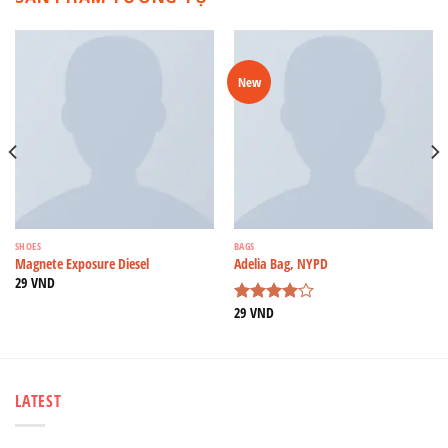
New
SHOES
BAGS
Magnete Exposure Diesel
Adelia Bag, NYPD
29
VND
29
VND
Được
xếp hạng
4.00
5
sao
LATEST