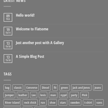
LATEST NEWS
Hello world!
09
Th5
Welcome to Flatsome
19
Th11
Just another post with A Gallery
13
Th10
A Simple Blog Post
13
Th10
TAGS
bag
classic
Converse
Diesel
fit
green
Jack and Jones
jeans
Jumper
leather
Lee
levis
man
nypd
party
Pink
River Island
rock chick
run
shoe
stars
sweden
t-shirt
vans