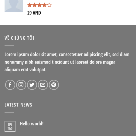
29
VND
Được
xếp hạng
4.00
5
sao
VỀ CHÚNG TÔI
Lorem ipsum dolor sit amet, consectetuer adipiscing elit, sed diam
nonummy nibh euismod tincidunt ut laoreet dolore magna
aliquam erat volutpat.
LATEST NEWS
Hello world!
09
Th5