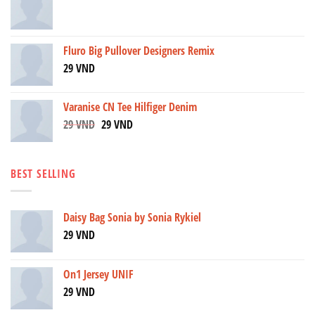
Fluro Big Pullover Designers Remix
29
VND
Varanise CN Tee Hilfiger Denim
29
VND
29
VND
BEST SELLING
Daisy Bag Sonia by Sonia Rykiel
29
VND
On1 Jersey UNIF
29
VND