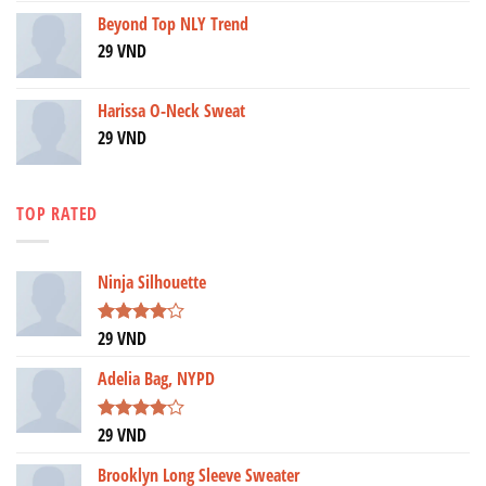
Beyond Top NLY Trend
29
VND
Harissa O-Neck Sweat
29
VND
TOP RATED
Ninja Silhouette
29
VND
Được
xếp hạng
4.00
5
Adelia Bag, NYPD
sao
29
VND
Được
xếp hạng
4.00
5
Brooklyn Long Sleeve Sweater
sao