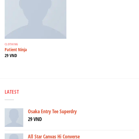
CLOTHING
Patient Ninja
29
VND
LATEST
Osaka Entry Tee Superdry
29
VND
All Star Canvas Hi Converse