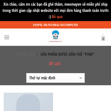
Xin chào, cảm ơn các bạn đã ghé thăm, meomayvn sẽ miễn phí ship
trong thời gian cập nhật website với mọi đơn hàng thanh toán trước
:)
Bỏ qua
Skip
SHOPEE.VN/DUONGLIEUCOMPUTER
to
content
TRANG CHỦ
/
SẢN PHẨM ĐƯỢC GẮN THẺ “PINK”
LỌC