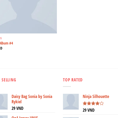
MS
Album #4
ND
 SELLING
TOP RATED
Daisy Bag Sonia by Sonia
Ninja Silhouette
Rykiel
29
VND
29
VND
Được
xếp hạng
On1 Jersey UNIF
4.00
5