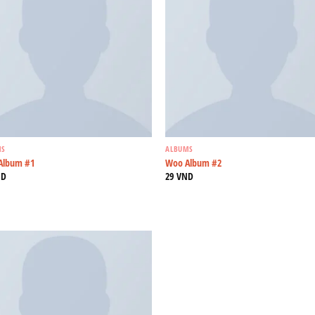
MS
ALBUMS
Album #1
Woo Album #2
ND
29
VND