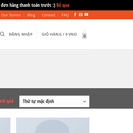
 đơn hàng thanh toán trước :)
Bỏ qua
Our Stores
Blog
Contact
FAQ
ĐĂNG NHẬP
GIỎ HÀNG /
0
VND
 kết quả