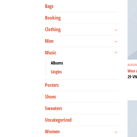
Bags
Booking
Clothing
Men
Music
Albums
ALBU
Woo 
Singles
29
V
Posters
Shoes
Sweaters
Uncategorized
Women