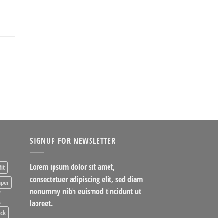
SIGNUP FOR NEWSLETTER
Lorem ipsum dolor sit amet,
fit
consectetuer adipiscing elit, sed diam
per
nonummy nibh euismod tincidunt ut
laoreet.
ick