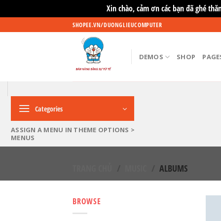
Xin chào, cảm ơn các bạn đã ghé thă
Skip
SHOPEE.VN/DUONGLIEUCOMPUTER
to
content
DEMOS
SHOP
PAGE
Categories
ASSIGN A MENU IN THEME OPTIONS >
MENUS
TRANG CHỦ
/
MUSIC
/
ALBUMS
BROWSE