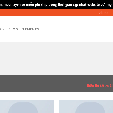
m, meomayvn sẽ miễn phí ship trong thời gian cập nhật website với mọi
About
S
BLOG
ELEMENTS
Hiển thị tất cả 4