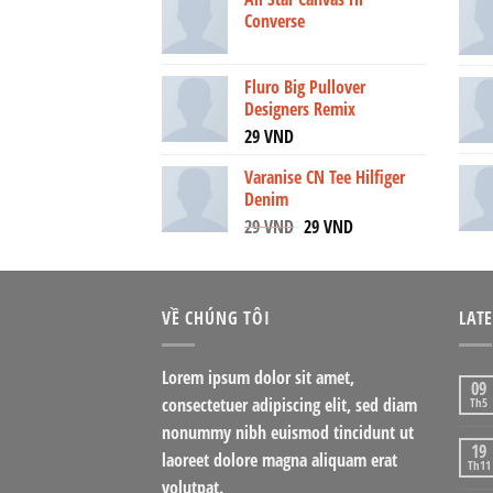
Converse
Fluro Big Pullover
Designers Remix
29
VND
Varanise CN Tee Hilfiger
Denim
29
VND
29
VND
VỀ CHÚNG TÔI
LAT
Lorem ipsum dolor sit amet,
09
consectetuer adipiscing elit, sed diam
Th5
nonummy nibh euismod tincidunt ut
19
laoreet dolore magna aliquam erat
Th11
volutpat.