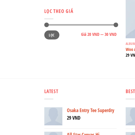
LỌC THEO GIÁ
Giá
Giá
Giá
20 VND
—
30 VND
LỌC
thấp
cao
nhất
nhất
ALBU
Woo 
29
V
LATEST
BEST
Osaka Entry Tee Superdry
29
VND
All Star Canvas Hi