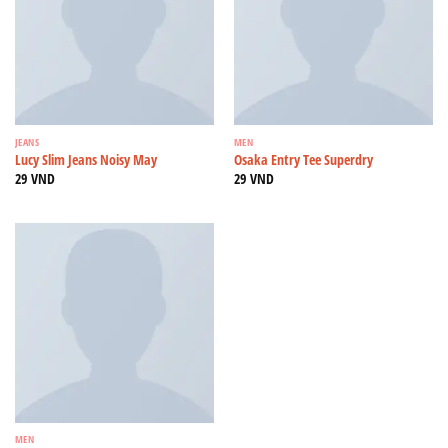
JEANS
MEN
Lucy Slim Jeans Noisy May
Osaka Entry Tee Superdry
29
VND
29
VND
MEN