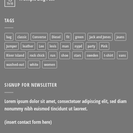
Th10
TAGS
bag
classic
Converse
Diesel
fit
green
Jack and Jones
jeans
Jumper
leather
Lee
levis
man
nypd
party
Pink
River Island
rock chick
run
shoe
stars
sweden
t-shirt
vans
washed-out
white
women
SIGNUP FOR NEWSLETTER
Lorem ipsum dolor sit amet, consectetuer adipiscing elit, sed diam
nonummy nibh euismod tincidunt ut laoreet.
(insert contact form here)