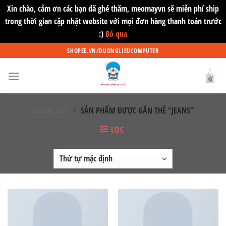
Xin chào, cảm ơn các bạn đã ghé thăm, meomayvn sẽ miễn phí ship
trong thời gian cập nhật website với mọi đơn hàng thanh toán trước
:)
Bỏ qua
Skip
SHOPEE.VN/DUONGLIEUCOMPUTER
to
content
TRANG CHỦ
/
SẢN PHẨM ĐƯỢC GẮN THẺ “JEANS”
LỌC