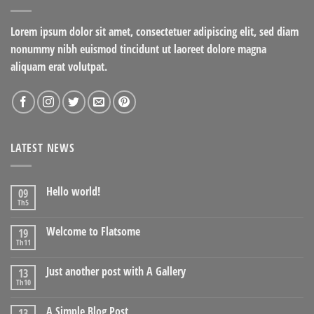
Lorem ipsum dolor sit amet, consectetuer adipiscing elit, sed diam
nonummy nibh euismod tincidunt ut laoreet dolore magna
aliquam erat volutpat.
LATEST NEWS
Hello world!
09
Th5
Welcome to Flatsome
19
Th11
Just another post with A Gallery
13
Th10
A Simple Blog Post
13