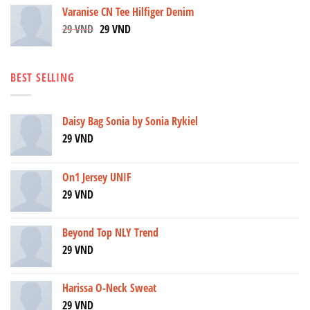
Varanise CN Tee Hilfiger Denim
29
VND
29
VND
BEST SELLING
Daisy Bag Sonia by Sonia Rykiel
29
VND
On1 Jersey UNIF
29
VND
Beyond Top NLY Trend
29
VND
Harissa O-Neck Sweat
29
VND