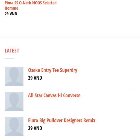
Pima SS O-Neck NOOS Selected
Homme
29
VND
LATEST
Osaka Entry Tee Superdry
29
VND
All Star Canvas Hi Converse
Fluro Big Pullover Designers Remix
29
VND