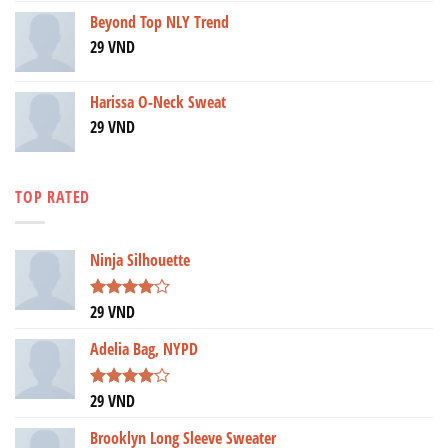
Beyond Top NLY Trend
29
VND
Harissa O-Neck Sweat
29
VND
TOP RATED
Ninja Silhouette
29
VND
Được
xếp hạng
4.00
5
Adelia Bag, NYPD
sao
29
VND
Được
xếp hạng
4.00
5
Brooklyn Long Sleeve Sweater
sao