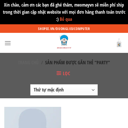
Xin chào, cảm ơn các bạn đã ghé thăm, meomayvn sẽ miễn phí ship
trong thời gian cập nhật website với mọi đơn hàng thanh toán trước
:)
Bỏ qua
Skip
SHOPEE.VN/DUONGLIEUCOMPUTER
to
content
TRANG CHỦ
/
SẢN PHẨM ĐƯỢC GẮN THẺ “PARTY”
LỌC