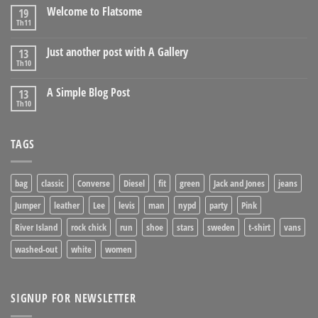
Welcome to Flatsome
19
Th11
Just another post with A Gallery
13
Th10
A Simple Blog Post
13
Th10
TAGS
bag
classic
Converse
Diesel
fit
green
Jack and Jones
jeans
Jumper
leather
Lee
levis
man
nypd
party
Pink
River Island
rock chick
run
shoe
stars
sweden
t-shirt
vans
washed-out
white
women
SIGNUP FOR NEWSLETTER