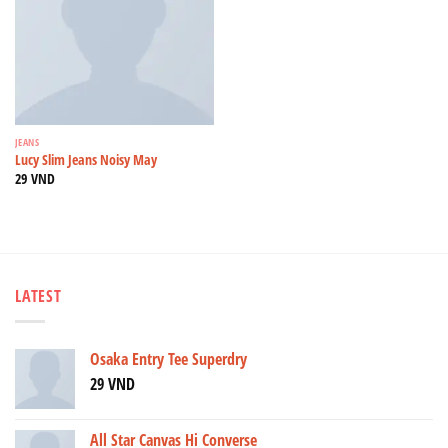
JEANS
Lucy Slim Jeans Noisy May
29
VND
LATEST
Osaka Entry Tee Superdry
29
VND
All Star Canvas Hi Converse