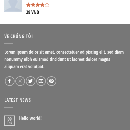
29
VND
Được
xếp hạng
4.00
5
sao
VỀ CHÚNG TÔI
Lorem ipsum dolor sit amet, consectetuer adipiscing elit, sed diam
nonummy nibh euismod tincidunt ut laoreet dolore magna
aliquam erat volutpat.
LATEST NEWS
Hello world!
09
Th5