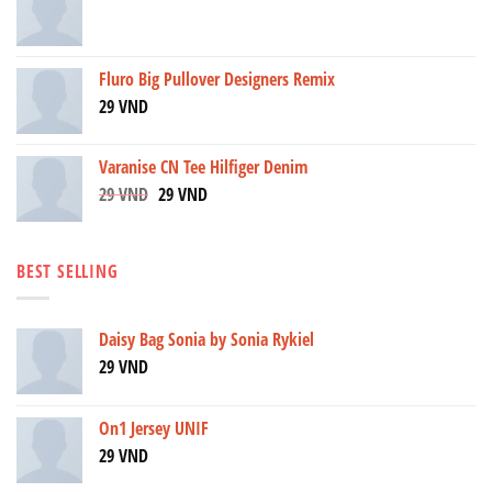
Fluro Big Pullover Designers Remix
29
VND
Varanise CN Tee Hilfiger Denim
29
VND
29
VND
BEST SELLING
Daisy Bag Sonia by Sonia Rykiel
29
VND
On1 Jersey UNIF
29
VND