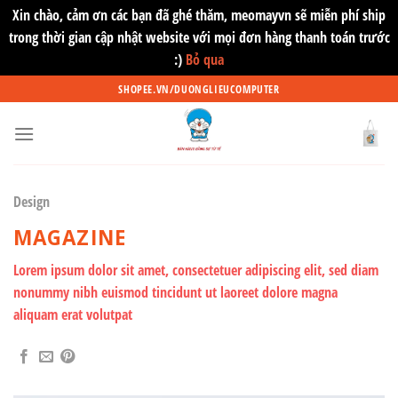
Xin chào, cảm ơn các bạn đã ghé thăm, meomayvn sẽ miễn phí ship
trong thời gian cập nhật website với mọi đơn hàng thanh toán trước
:)
Bỏ qua
Skip
SHOPEE.VN/DUONGLIEUCOMPUTER
to
content
Design
MAGAZINE
Lorem ipsum dolor sit amet, consectetuer adipiscing elit, sed diam
nonummy nibh euismod tincidunt ut laoreet dolore magna
aliquam erat volutpat