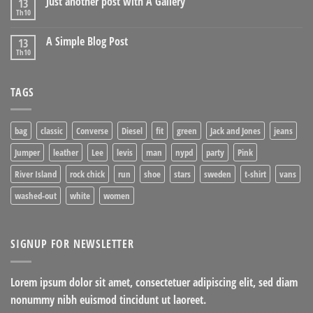
Just another post with A Gallery
13
Th10
A Simple Blog Post
13
Th10
TAGS
bag
classic
Converse
Diesel
fit
green
Jack and Jones
jeans
Jumper
leather
Lee
levis
man
nypd
party
Pink
River Island
rock chick
run
shoe
stars
sweden
t-shirt
vans
washed-out
white
women
SIGNUP FOR NEWSLETTER
Lorem ipsum dolor sit amet, consectetuer adipiscing elit, sed diam
nonummy nibh euismod tincidunt ut laoreet.