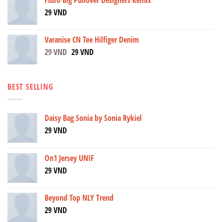
Fluro Big Pullover Designers Remix
29
VND
Varanise CN Tee Hilfiger Denim
29
VND
29
VND
BEST SELLING
Daisy Bag Sonia by Sonia Rykiel
29
VND
On1 Jersey UNIF
29
VND
Beyond Top NLY Trend
29
VND