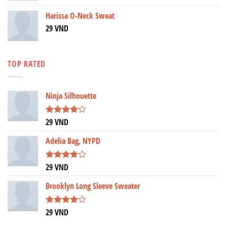
Harissa O-Neck Sweat
29
VND
TOP RATED
Ninja Silhouette
29
VND
Được
xếp hạng
4.00
5
Adelia Bag, NYPD
sao
29
VND
Được
xếp hạng
4.00
5
Brooklyn Long Sleeve Sweater
sao
29
VND
Được
xếp hạng