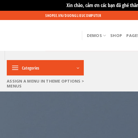
Xin chào, cảm ơn các bạn đã ghé thă
Skip
SHOPEE.VN/DUONGLIEUCOMPUTER
to
content
DEMOS
SHOP
PAGE
Categories
ASSIGN A MENU IN THEME OPTIONS >
MENUS