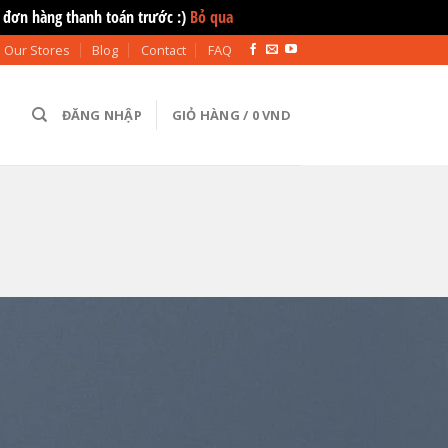
 đơn hàng thanh toán trước :)
Bỏ qua
Our Stores
Blog
Contact
FAQ
ĐĂNG NHẬP
GIỎ HÀNG /
0
VND