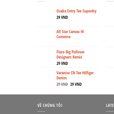
Osaka Entry Tee Superdry
29
VND
All Star Canvas Hi
Converse
Fluro Big Pullover
Designers Remix
29
VND
Varanise CN Tee Hilfiger
Denim
29
VND
29
VND
VỀ CHÚNG TÔI
LAT