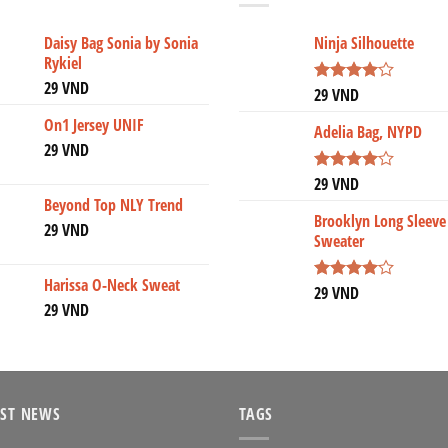
Daisy Bag Sonia by Sonia
Ninja Silhouette
Rykiel
29
VND
29
VND
Được
xếp hạng
On1 Jersey UNIF
4.00
5
Adelia Bag, NYPD
sao
29
VND
29
VND
Được
xếp hạng
Beyond Top NLY Trend
4.00
5
Brooklyn Long Sleeve
29
VND
sao
Sweater
Harissa O-Neck Sweat
29
VND
Được
29
VND
xếp hạng
4.00
5
sao
EST NEWS
TAGS